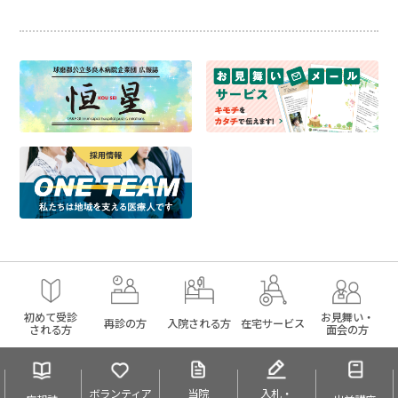
初めて受診
お見舞い・
再診の方
入院される方
在宅サービス
される方
面会の方
ボランティア
当院
入札・