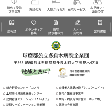
初めて受診
お見舞い・
再診の方
入院される方
在宅サービス
される方
面会の方
ボランティア
当院
入札・
広報誌
出前講座
募集
請求書様式
契約等
〒868-0598 熊本県球磨郡多良木町大字多良木4210
総合健診センター「コスモ」
介護老人保健施設「シルバーエイト」
上球磨地域包括支援センター
居宅介護支援事業所
訪問看護ステーション「たいよう」
病児・病後児保育施設「ホッと館」
訪問リハビリテーション事業所
医療社会事業課