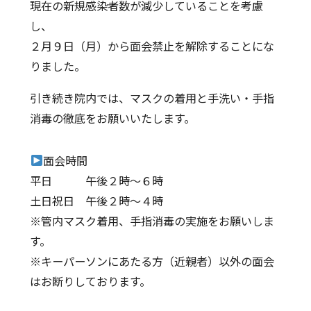
現在の新規感染者数が減少していることを考慮
診療科・部門案内
し、
２月９日（月）から面会禁止を解除することにな
医療関係・一般の方へ
りました。
採用情報
引き続き院内では、マスクの着用と手洗い・手指
消毒の徹底をお願いいたします。
個人情報保護方針
面会時間
リンク集
平日 午後２時～６時
サイトマップ
土日祝日 午後２時～４時
※管内マスク着用、手指消毒の実施をお願いしま
す。
※キーパーソンにあたる方（近親者）以外の面会
はお断りしております。