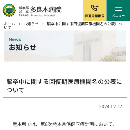
メニュー
直通電話番号
ホーム
お知らせ
脳卒中に関する回復期医療機関名の公表につ
いて
News
お知らせ
ホーム
病院について
脳卒中に関する回復期医療機関名の公表に
ついて
外来案内
入院案内
2024.12.17
在宅サービス
熊本県では、第8次熊本県保健医療計画において、