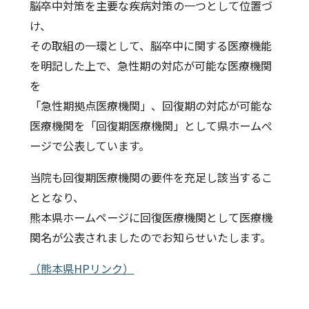
脳卒中対策を主要な疾病対策の一つとして位置づ
診療科・部門案内
け、
その取組の一環として、脳卒中に関する医療機能
医療関係・一般の方へ
を明記した上で、急性期の対応が可能な医療機関
を
採用情報
「急性期拠点医療機関」、回復期の対応が可能な
医療機関を「回復期医療機関」として県ホームぺ
個人情報保護方針
ージで公表しています。
リンク集
当院も回復期医療機関の要件を充足し該当するこ
サイトマップ
ととなり、
熊本県ホームページに回復医療機関として医療機
関名が公表されましたのでお知らせいたします。
（熊本県HPリンク）