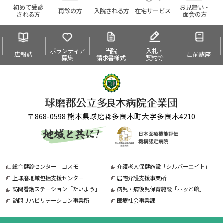
初めて受診
お見舞い・
再診の方
入院される方
在宅サービス
される方
面会の方
ボランティア
当院
入札・
広報誌
出前講座
募集
請求書様式
契約等
〒868-0598 熊本県球磨郡多良木町大字多良木4210
総合健診センター「コスモ」
介護老人保健施設「シルバーエイト」
上球磨地域包括支援センター
居宅介護支援事業所
訪問看護ステーション「たいよう」
病児・病後児保育施設「ホッと館」
訪問リハビリテーション事業所
医療社会事業課