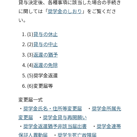
貸与決定後、各種事項に該当した場合の手続き
に関しては
「
奨学金のしおり
」
をご覧くださ
い。
(1)
貸与の休止
(2)
貸与の中止
(3)
返還の猶予
(4)
返還の免除
(5)
奨学金返還
(6)
変更届等
変更届一式
・
奨学金氏名・住所等変更届
・
奨学金所属先
変更届
・
奨学金貸与再開願い
・
奨学金返還猶予非該当届出書
・
奨学金連帯
保証人異動届
・
奨学生死亡故障届