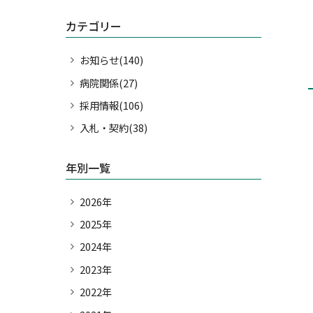
ボランティア募集
カテゴリー
出前講座
お出迎え講座
お知らせ(140)
研修生、実習生の宿舎の貸
病院関係(27)
出について
採用情報(106)
研修支援事業について
入札・契約(38)
球磨郡公立多良木病院経営
強化プラン
年別一覧
2026年
2025年
2024年
2023年
2022年