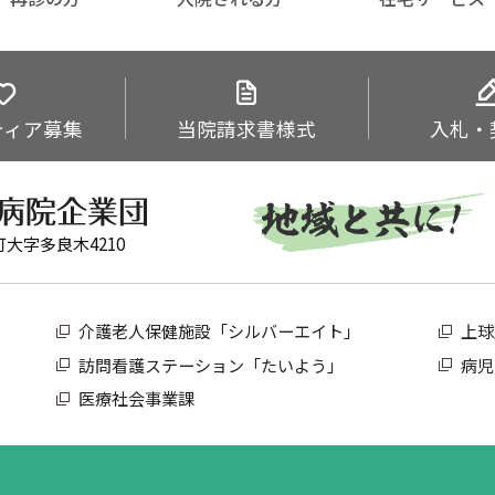
ティア
募集
当院
請求書様式
入札・
町大字多良木4210
介護老人保健施設「シルバーエイト」
上球
訪問看護ステーション「たいよう」
病児
医療社会事業課