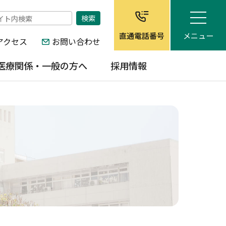
メニュー
直通電話番号
アクセス
お問い合わせ
医療関係・一般の方へ
採用情報
地域医療連携室
医師
球磨地域在宅医療サポート
多良木病院企業団職員採用
センター
試験
病児・病後児保育施設「ホ
任期付職員
ッと館」
会計年度任用職員
病院情報の公開
非常勤職員（臨時・パー
ト）
当院の特徴
子育て環境
生活環境