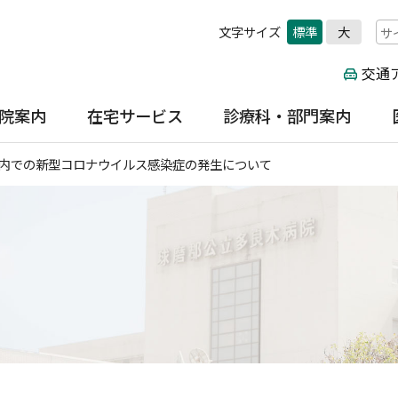
文字サイズ
標準
大
交通
院案内
在宅サービス
診療科・部門案内
案内
在宅医療センター・訪問診
内科・総合診療科
内での新型コロナウイルス感染症の発生について
病院について
療科
見舞いの方
循環器科
訪問看護ステーション「た
メール
呼吸器科
いよう」
入院案内
消化器科
訪問リハビリステーション
肝臓病外来
球磨地域在宅医療サポート
センター
外科
診療科・部門案内
整形外科
脳神経外科
採用情報
産婦人科