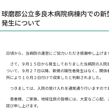
小児科
泌尿器科
球磨郡公立多良木病院病棟内での新
個人情報保護方針
リンク集
サイトマッ
眼科
発生について
皮膚科
歯科
腎臓内科
日頃から、当病院の運営にご協力いただき感謝申し上げま
さて、９月１５日から発生しておりました当病院の入院
ついて、９月２７日以降、新規の陽性者発生はなく、関係
所により１０月２日付けで収束したと判断されました。
つきましては、入院の受け入れを通常通り行いますので
患者様、ご家族、地域住民の皆様には、大変なご心配、
詫び申し上げます。