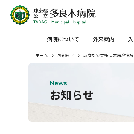
病院について
外来案内
入
院長挨拶
初めて受診される方
入院のご
ホーム
お知らせ
球磨郡公立多良木病院病棟
ホーム
病院理念
再診の方
面会・お
概要・沿革
セカンド・オピニオン
お見舞い
外来案内
施設紹介
機能強化加算
News
お知らせ
交通アクセス
広報誌「恒星」
在宅サービス
病院指標
臨床指標
医療関係・一般の方へ
施設基準・加算