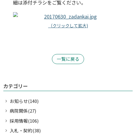
細は添付チラシをご覧ください。
診療科・部門案内
医療関係・一般の方へ
（クリックして拡大)
採用情報
一覧に戻る
個人情報保護方針
リンク集
サイトマップ
カテゴリー
お知らせ(140)
病院関係(27)
採用情報(106)
入札・契約(38)