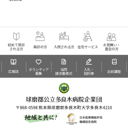
初めて受診
お見舞い・
再診の方
入院される方
在宅サービス
される方
面会の方
ボランティア
当院
入札・
広報誌
出前講座
募集
請求書様式
契約等
〒868-0598 熊本県球磨郡多良木町大字多良木4210