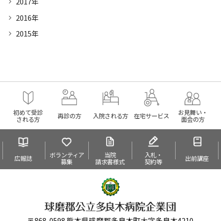
2017年
2016年
2015年
初めて受診
お見舞い・
再診の方
入院される方
在宅サービス
される方
面会の方
ボランティア
当院
入札・
広報誌
出前講座
募集
請求書様式
契約等
〒868-0598 熊本県球磨郡多良木町大字多良木4210