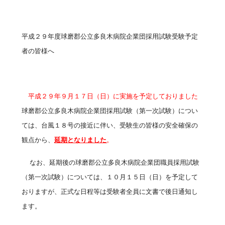
診療科・部門案内
平成２９年度球磨郡公立多良木病院企業団採用試験受験予定
医療関係・一般の方へ
者の皆様へ
採用情報
平成２９年９月１７日（日）に実施を予定しておりました
個人情報保護方針
球磨郡公立多良木病院企業団採用試験（第一次試験）につい
リンク集
ては、台風１８号の接近に伴い、受験生の皆様の安全確保の
サイトマップ
観点から、
延期となりました
。
なお、延期後の球磨郡公立多良木病院企業団職員採用試験
（第一次試験）については、１０月１５日（日）を予定して
おりますが、正式な日程等は受験者全員に文書で後日通知し
ます。