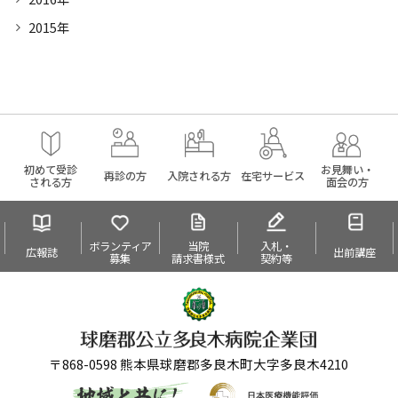
2015年
初めて受診
お見舞い・
再診の方
入院される方
在宅サービス
される方
面会の方
ボランティア
当院
入札・
広報誌
出前講座
募集
請求書様式
契約等
〒868-0598 熊本県球磨郡多良木町大字多良木4210