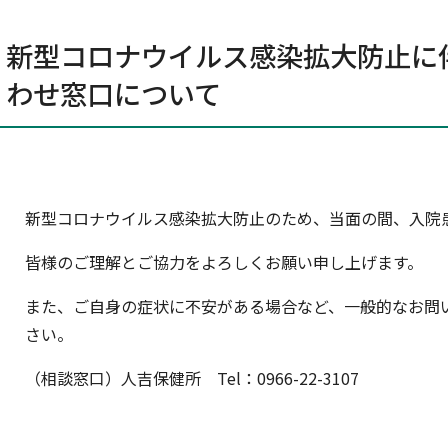
小児科
泌尿器科
新型コロナウイルス感染拡大防止に
個人情報保護方針
リンク集
サイトマッ
眼科
わせ窓口について
皮膚科
歯科
腎臓内科
新型コロナウイルス感染拡大防止のため、当面の間、入院
皆様のご理解とご協力をよろしくお願い申し上げます。
また、ご自身の症状に不安がある場合など、一般的なお問
さい。
（相談窓口）人吉保健所 Tel：0966-22-3107