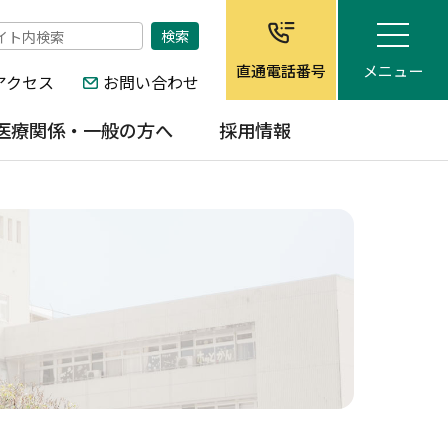
メニュー
直通電話番号
アクセス
お問い合わせ
医療関係・一般の方へ
採用情報
地域医療連携室
医師
球磨地域在宅医療サポート
多良木病院企業団職員採用
センター
試験
病児・病後児保育施設「ホ
任期付職員
ッと館」
会計年度任用職員
病院情報の公開
非常勤職員（臨時・パー
ト）
当院の特徴
子育て環境
生活環境