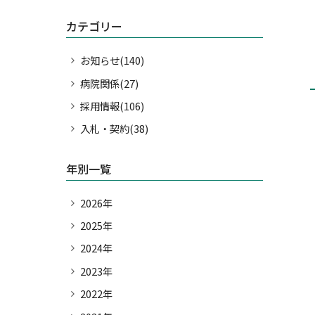
ボランティア募集
カテゴリー
出前講座
お出迎え講座
お知らせ(140)
研修生、実習生の宿舎の貸
病院関係(27)
出について
採用情報(106)
研修支援事業について
入札・契約(38)
球磨郡公立多良木病院経営
強化プラン
年別一覧
2026年
2025年
2024年
2023年
2022年