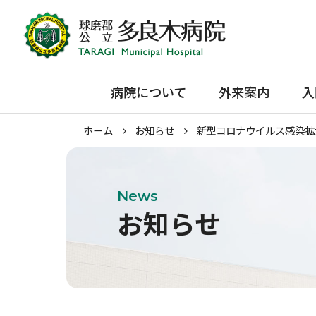
病院について
外来案内
入
院長挨拶
初めて受診される方
入院のご
ホーム
お知らせ
新型コロナウイルス感染拡
ホーム
病院理念
再診の方
面会・お
概要・沿革
セカンド・オピニオン
お見舞い
外来案内
施設紹介
機能強化加算
News
お知らせ
交通アクセス
広報誌「恒星」
在宅サービス
病院指標
臨床指標
医療関係・一般の方へ
施設基準・加算