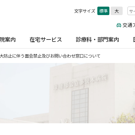
文字サイズ
標準
大
交通
院案内
在宅サービス
診療科・部門案内
案内
在宅医療センター・訪問診
内科・総合診療科
大防止に伴う面会禁止及びお問い合わせ窓口について
病院について
療科
見舞いの方
循環器科
訪問看護ステーション「た
メール
呼吸器科
いよう」
入院案内
消化器科
訪問リハビリステーション
肝臓病外来
球磨地域在宅医療サポート
センター
外科
診療科・部門案内
整形外科
脳神経外科
採用情報
産婦人科