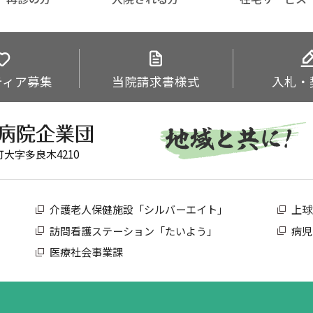
ティア
募集
当院
請求書様式
入札・
町大字多良木4210
介護老人保健施設「シルバーエイト」
上球
訪問看護ステーション「たいよう」
病児
医療社会事業課