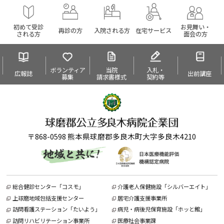
初めて受診
お見舞い・
再診の方
入院される方
在宅サービス
される方
面会の方
ボランティア
当院
入札・
広報誌
出前講座
募集
請求書様式
契約等
〒868-0598 熊本県球磨郡多良木町大字多良木4210
総合健診センター「コスモ」
介護老人保健施設「シルバーエイト」
上球磨地域包括支援センター
居宅介護支援事業所
訪問看護ステーション「たいよう」
病児・病後児保育施設「ホッと館」
訪問リハビリテーション事業所
医療社会事業課